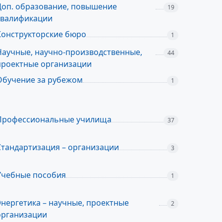
Доп. образование, повышение
19
квалификации
Конструкторские бюро
1
Научные, научно-производственные,
44
проектные организации
Обучение за рубежом
1
Профессиональные училища
37
Стандартизация – организации
3
Учебные пособия
1
Энергетика – научные, проектные
2
организации