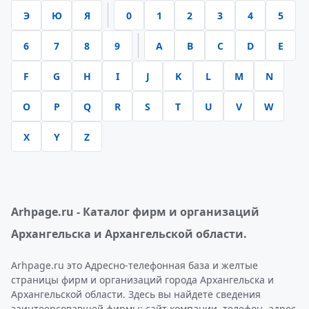
Э
Ю
Я
0
1
2
3
4
5
6
7
8
9
A
B
C
D
E
F
G
H
I
J
K
L
M
N
O
P
Q
R
S
T
U
V
W
X
Y
Z
Arhpage.ru - Каталог фирм и организаций
Архангельска и Архангельской области.
Arhpage.ru это Адресно-телефонная база и желтые
страницы фирм и организаций города Архангельска и
Архангельской области. Здесь вы найдете сведения
заинтеерсовавшей фирмы: сайт компании, телефон, адрес