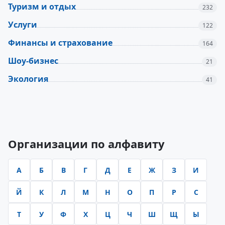
Туризм и отдых
232
Услуги
122
Финансы и страхование
164
Шоу-бизнес
21
Экология
41
Новости и обновления
Организации по алфавиту
А
Б
В
Г
Д
Е
Ж
З
И
Й
К
Л
М
Н
О
П
Р
С
Т
У
Ф
Х
Ц
Ч
Ш
Щ
Ы