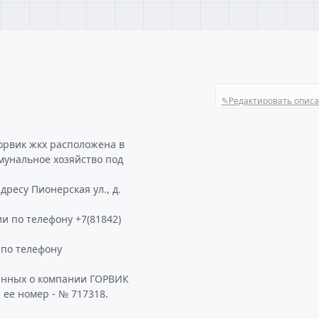
✎
Редактировать опис
орвик жкх расположена в
мунальное хозяйство под
ресу Пионерская ул., д.
и по телефону +7(81842)
по телефону
данных о компании ГОРВИК
 ее номер - № 717318.