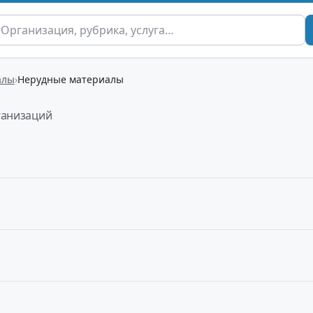
алы
Нерудные материалы
ганизаций