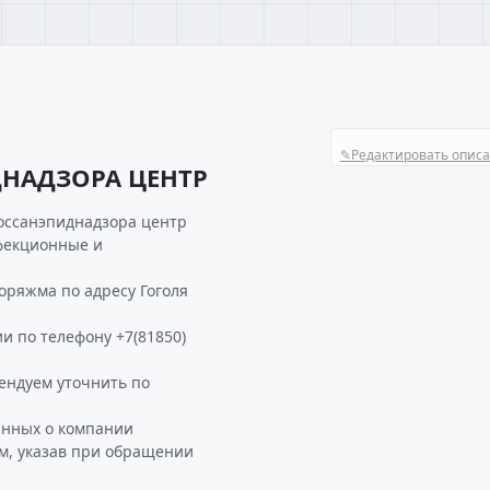
✎
Редактировать опис
ДНАДЗОРА ЦЕНТР
оссанэпиднадзора центр
нфекционные и
ряжма по адресу Гоголя
и по телефону +7(81850)
ндуем уточнить по
анных о компании
м, указав при обращении