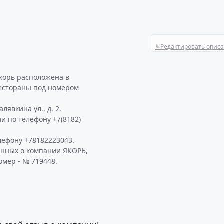
✎
Редактировать опис
корь расположена в
 Рестораны под номером
лявкина ул., д. 2.
и по телефону +7(8182)
лефону +78182223043.
анных о компании ЯКОРЬ,
омер - № 719448.