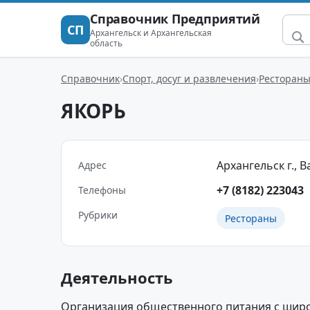
Справочник Предприятий
СП
Архангельск и Архангельская
область
Справочник
Спорт, досуг и развлечения
Ресторан
ЯКОРЬ
Архангельск г., Ва
Адрес
+7 (8182) 223043
Телефоны
Рубрики
Рестораны
Деятельность
Организация общественного питания с шир