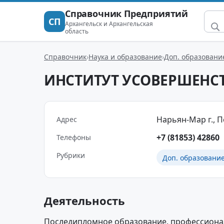
Справочник Предприятий
СП
Архангельск и Архангельская
область
Справочник
Наука и образование
Доп. образован
ИНСТИТУТ УСОВЕРШЕНС
Нарьян-Мар г., По
Адрес
+7 (81853) 42860
Телефоны
Рубрики
Доп. образовани
Деятельность
Последипломное образование, профессионал