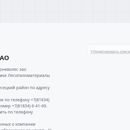
✎
Редактировать опис
ЗАО
рневолес зао
брике Лесопиломатериалы
есецкий район по адресу
и по телефону +7(81834)
номер +7(81834) 6-41-69.
ить по телефону
анных о компании