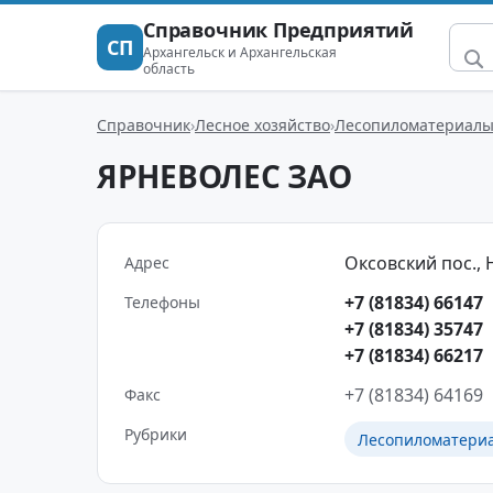
Справочник Предприятий
СП
Архангельск и Архангельская
область
Справочник
Лесное хозяйство
Лесопиломатериал
ЯРНЕВОЛЕС ЗАО
Оксовский пос., Н
Адрес
+7 (81834) 66147
Телефоны
+7 (81834) 35747
+7 (81834) 66217
+7 (81834) 64169
Факс
Рубрики
Лесопиломатери